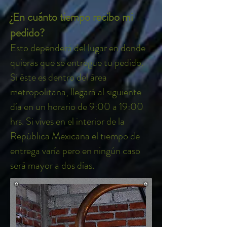
¿En cuánto tiempo recibo mi
pedido?
Esto dependerá del lugar en donde
quieras que se entregue tu pedido.
Si éste es dentro del área
metropolitana, llegará al siguiente
día en un horario de 9:00 a 19:00
hrs. Si vives en el interior de la
República Mexicana el tiempo de
entrega varía pero en ningún caso
será mayor a dos días.