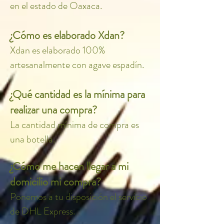
en el estado de Oaxaca.
¿Cómo es elaborado Xdan?
Xdan es elaborado 100%
artesanalmente con agave espadín.
¿Qué cantidad es la mínima para
realizar una compra?
La cantidad mínima de compra es
una botella.
¿Cómo me hacen llegar a mi
domicilio mi compra?
Ponemos a tu disposición el servicio
de DHL Express.